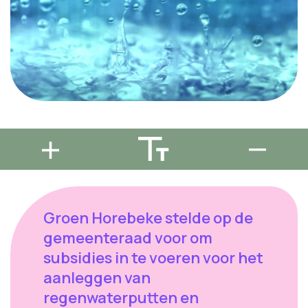
Groen Horebeke stelde op de
gemeenteraad voor om
subsidies in te voeren voor het
aanleggen van
regenwaterputten en