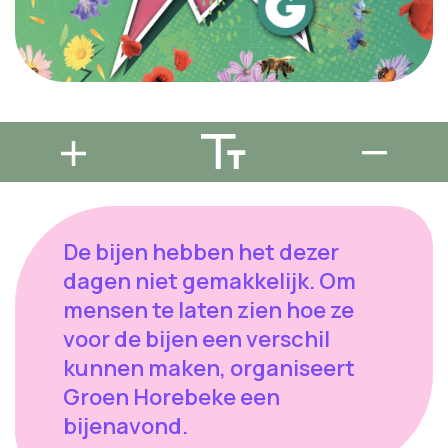
De bijen hebben het dezer
dagen niet gemakkelijk. Om
mensen te laten zien hoe ze
voor de bijen een verschil
kunnen maken, organiseert
Groen Horebeke een
bijenavond.