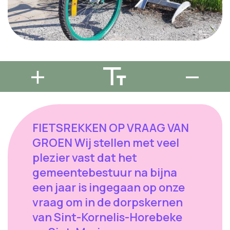
FIETSREKKEN OP VRAAG VAN
GROEN Wij stellen met veel
plezier vast dat het
gemeentebestuur na bijna
een jaar is ingegaan op onze
vraag om in de dorpskernen
van Sint-Kornelis-Horebeke