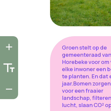
Groen stelt op de
gemeenteraad va
Horebeke voor om 
elke inwoner een 
te planten. En dat 
jaar.Bomen zorgen
voor een fraaier
landschap, filtere
lucht, slaan CO² o