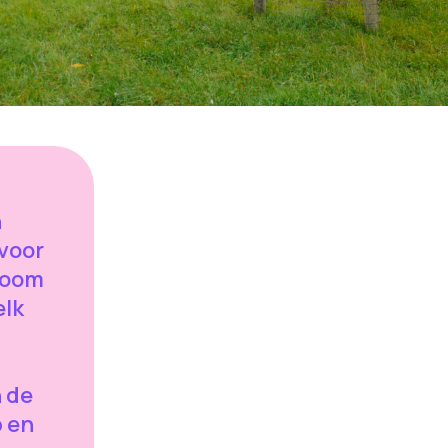
n
voor
boom
elk
n de
p en