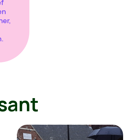
ef
en
ner,
.
sant