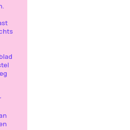
n.
ast
echts
blad
stel
oeg
r
n
van
ven