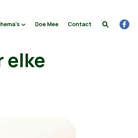
hema's
Doe Mee
Contact
 elke