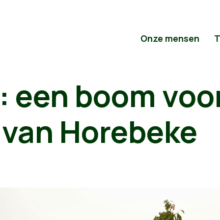
Onze mensen
T
: een boom voor
 van Horebeke