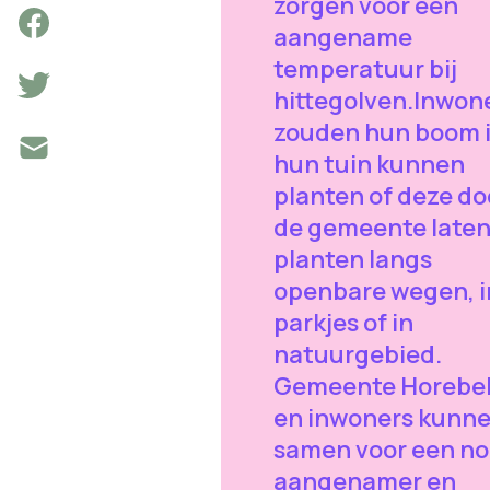
zorgen voor een
aangename
temperatuur bij
hittegolven.Inwon
zouden hun boom 
hun tuin kunnen
planten of deze do
de gemeente late
planten langs
openbare wegen, i
parkjes of in
natuurgebied.
Gemeente Horebe
en inwoners kunne
samen voor een n
aangenamer en