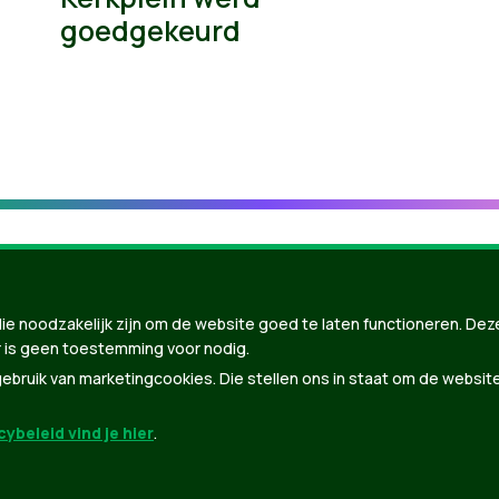
goedgekeurd
ie noodzakelijk zijn om de website goed te laten functioneren. Dez
 is geen toestemming voor nodig.
bruik van marketingcookies. Die stellen ons in staat om de websit
ybeleid vind je hier
.
nBuilder
| Gebouwd door
Tectonica