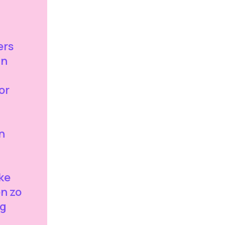
ers
in
or
n
n
ke
n zo
og