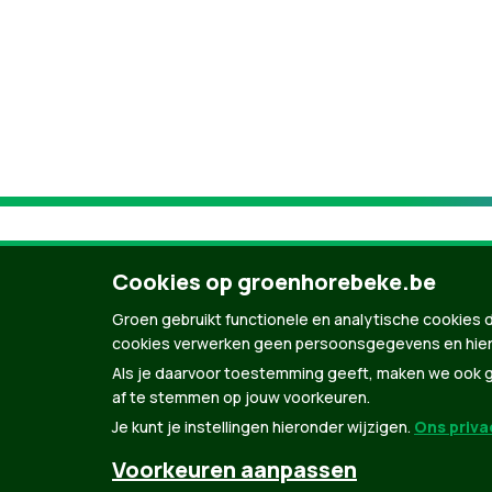
Cookies op groenhorebeke.be
Groen gebruikt functionele en analytische cookies d
cookies verwerken geen persoonsgegevens en hier
Als je daarvoor toestemming geeft, maken we ook ge
af te stemmen op jouw voorkeuren.
Je kunt je instellingen hieronder wijzigen.
Ons privac
© Copyright Groen 2026 | Gemaakt met
Natio
Voorkeuren aanpassen