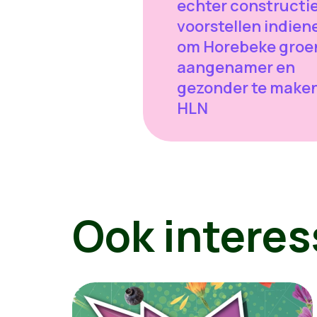
echter constructi
voorstellen indien
om Horebeke groe
aangenamer en
gezonder te maken
HLN
Ook interes